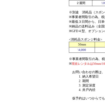
２週間
\1
※別途 消耗品（スポン
※事業者間取引の為、税
※最低３日間から、日単
※納品の送料込み（全国
※GFD４型、オプショ
<消耗品スポンジ料金>
50mm
\4,000
※事業者間取引の為、税
※
現在レンタルは50mm/1
お問い合わせの際は、
1. 納入希望日
2. 期間
3. 測定深度
4. 井戸内径 を
仮予約はいつからでも