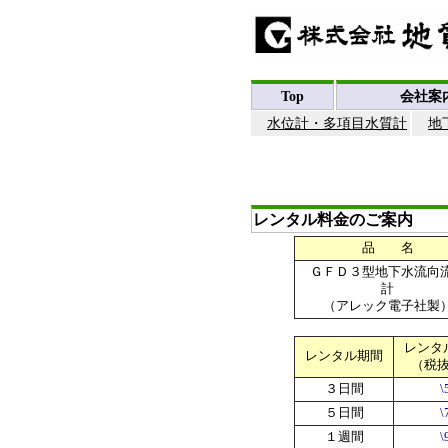
Top
会社案
水位計・多項目水質計
地
レンタル料金のご案内
品 名
ＧＦＤ３型地下水流向
計
（アレック電子社製
レンタ
レンタル期間
（税
３日間
\
５日間
\
１週間
\