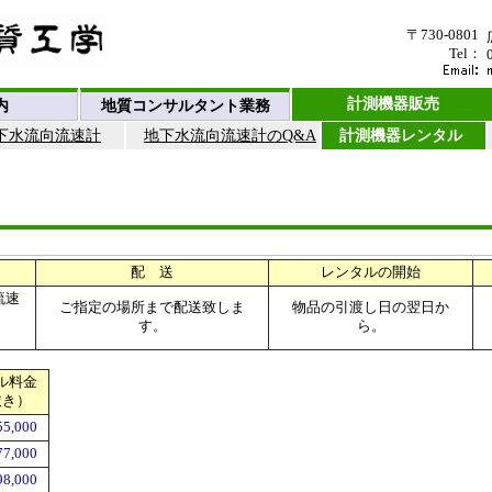
〒730-0801
Tel：
計測機器販売
内
地質コンサルタント業務
下水流向流速計
地下水流向流速計のQ&A
計測機器レンタル
配 送
レンタルの開始
流速
ご指定の場所まで配送致しま
物品の引渡し日の翌日か
す。
ら。
）
ル料金
抜き）
55,000
77,000
98,000